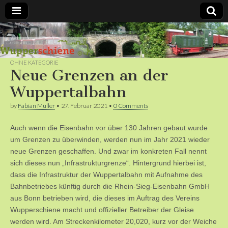
Bergische
Bahnen /
OHNE KATEGORIE
Neue Grenzen an der
Förderverein
Wuppertalbahn
by
Fabian Müller
•
27. Februar 2021
•
0 Comments
Wupperschiene
Auch wenn die Eisenbahn vor über 130 Jahren gebaut wurde
e.V.
um Grenzen zu überwinden, werden nun im Jahr 2021 wieder
neue Grenzen geschaffen. Und zwar im konkreten Fall nennt
sich dieses nun „Infrastrukturgrenze“. Hintergrund hierbei ist,
dass die Infrastruktur der Wuppertalbahn mit Aufnahme des
Bahnbetriebes künftig durch die Rhein-Sieg-Eisenbahn GmbH
aus Bonn betrieben wird, die dieses im Auftrag des Vereins
Wupperschiene macht und offizieller Betreiber der Gleise
werden wird. Am Streckenkilometer 20,020, kurz vor der Weiche