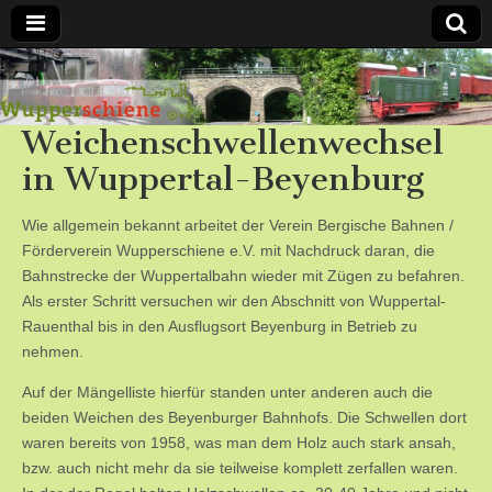
Bergische
Weichenschwellenwechsel
Bahnen /
in Wuppertal-Beyenburg
Förderverein
Wie allgemein bekannt arbeitet der Verein Bergische Bahnen /
Wupperschiene
Förderverein Wupperschiene e.V. mit Nachdruck daran, die
Bahnstrecke der Wuppertalbahn wieder mit Zügen zu befahren.
e.V.
Als erster Schritt versuchen wir den Abschnitt von Wuppertal-
Rauenthal bis in den Ausflugsort Beyenburg in Betrieb zu
nehmen.
Auf der Mängelliste hierfür standen unter anderen auch die
beiden Weichen des Beyenburger Bahnhofs. Die Schwellen dort
waren bereits von 1958, was man dem Holz auch stark ansah,
bzw. auch nicht mehr da sie teilweise komplett zerfallen waren.