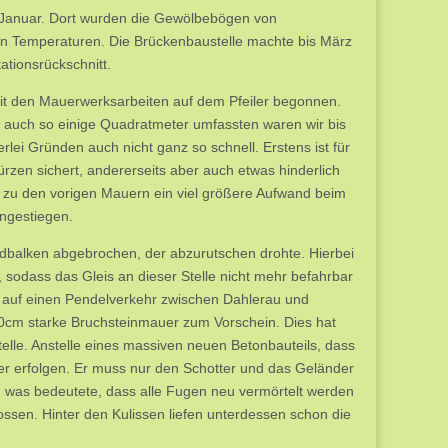
. Januar. Dort wurden die Gewölbebögen von
fen Temperaturen. Die Brückenbaustelle machte bis März
ationsrückschnitt.
mit den Mauerwerksarbeiten auf dem Pfeiler begonnen.
r auch so einige Quadratmeter umfassten waren wir bis
rlei Gründen auch nicht ganz so schnell. Erstens ist für
türzen sichert, andererseits aber auch etwas hinderlich
ich zu den vorigen Mauern ein viel größere Aufwand beim
angestiegen.
dbalken abgebrochen, der abzurutschen drohte. Hierbei
, sodass das Gleis an dieser Stelle nicht mehr befahrbar
st auf einen Pendelverkehr zwischen Dahlerau und
0cm starke Bruchsteinmauer zum Vorschein. Dies hat
elle. Anstelle eines massiven neuen Betonbauteils, dass
er erfolgen. Er muss nur den Schotter und das Geländer
, was bedeutete, dass alle Fugen neu vermörtelt werden
ssen. Hinter den Kulissen liefen unterdessen schon die