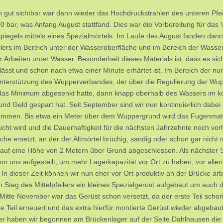
ch gut sichtbar war dann wieder das Hochdruckstrahlen des unteren Pfe
00 bar, was Anfang August stattfand. Dies war die Vorbereitung für das
iegels mittels eines Spezialmörtels. Im Laufe des August fanden dann
eilers im Bereich unter der Wasseroberfläche und im Bereich der Wasse
ür Arbeiten unter Wasser. Besonderheit dieses Materials ist, dass es 
lässt und schon nach etwa einer Minute erhärtet ist. Im Bereich der nu
Unterstützung des Wupperverbandes, der über die Regulierung der Wu
das Minimum abgesenkt hatte, dann knapp oberhalb des Wassers im ko
t und Geld gespart hat. Seit September sind wir nun kontinuierlich dabe
mmen. Bis etwa ein Meter über dem Wuppergrund wird das Fugenmateri
cht wird und die Dauerhaftigkeit für die nächsten Jahrzehnte noch vor
iche ersetzt, an der der Altmörtel brüchig, sandig oder schon gar nicht
 auf eine Höhe von 2 Metern über Grund abgeschlossen. Als nächster S
on uns aufgestellt, um mehr Lagerkapazität vor Ort zu haben, vor allen 
. In dieser Zeit können wir nun eher vor Ort produktiv an der Brücke ar
 Steg des Mittelpfeilers ein kleines Spezialgerüst aufgebaut um auch
Mitte November war das Gerüst schon versetzt, da der erste Teil sch
te Teil erneuert und das extra hierfür montierte Gerüst wieder abgebaut
 haben wir begonnen am Brückenlager auf der Seite Dahlhausen die 