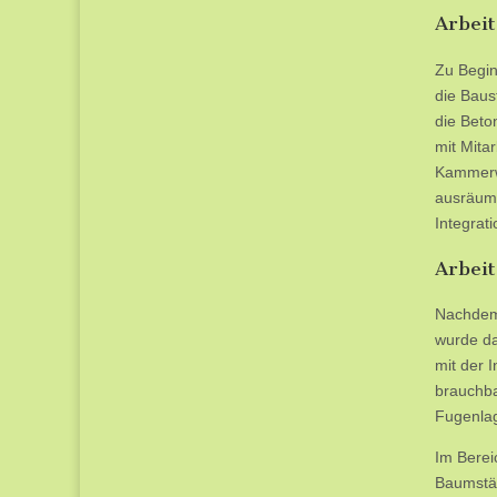
Arbeit
Zu Begin
die Baus
die Beto
mit Mita
Kammerwa
ausräume
Integrat
Arbei
Nachdem 
wurde da
mit der 
brauchba
Fugenla
Im Berei
Baumstäm