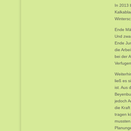
In 2013 
Kalkabla
Wintersc
Ende Mär
Und zwar
Ende Jun
die Arbe
bei der 
Verfugen
Weiterhi
ließ es 
ist. Aus
Beyenbur
jedoch A
die Kraf
tragen k
mussten.
Planunge