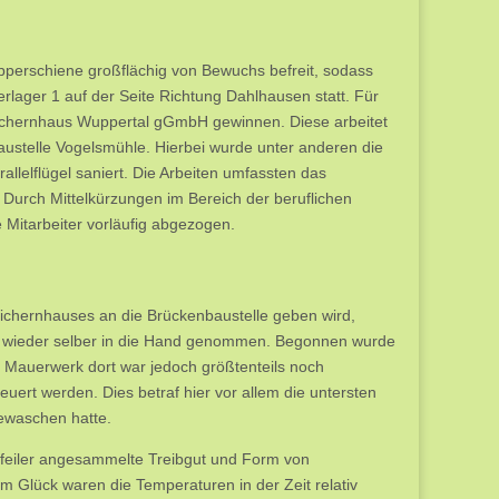
pperschiene großflächig von Bewuchs befreit, sodass
rlager 1 auf der Seite Richtung Dahlhausen statt. Für
Wichernhaus Wuppertal gGmbH gewinnen. Diese arbeitet
baustelle Vogelsmühle. Hierbei wurde unter anderen die
lelflügel saniert. Die Arbeiten umfassten das
urch Mittelkürzungen im Bereich der beruflichen
 Mitarbeiter vorläufig abgezogen.
chernhauses an die Brückenbaustelle geben wird,
s wieder selber in die Hand genommen. Begonnen wurde
 Mauerwerk dort war jedoch größtenteils noch
uert werden. Dies betraf hier vor allem die untersten
ewaschen hatte.
pfeiler angesammelte Treibgut und Form von
m Glück waren die Temperaturen in der Zeit relativ