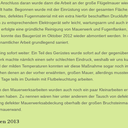
 Anschluss daran wurde dann die Arbeit an der große Flügelmauer w
llt hatte. Begonnen wurde mit der Einrüstung von der gesamten Fläch
tes, defektes Fugenmaterial mit ein extra hierfür beschafften Druckluftm
h zu entsprechendem Elektrogerät sehr leicht, wartungsarm und auch i
n erfolgte eine gründliche Reinigung von Mauerwerk und Fugenflanken, e
konnte das Baugerüst im Oktober 2012 wieder abmontiert werden. In 
enamtlicher Arbeit grundlegend saniert.
ing sofort weiter: Ein Teil des Gerüstes wurde sofort auf der gegenüber
k machte nämlich einen sehr schlechten Eindruck, weshalb wir uns ku
 der milden Temperaturen konnten wir diese Maßnahme sogar noch im
hen denen an der vorher erwähnten, großen Mauer, allerdings mussten
 Tage teils im Dunkeln mit Flutbeleuchtung arbeiten.
 den Mauerwerksarbeiten wurden auch noch ein paar Kleinarbeiten erled
n haben. Zu nennen wären hier unter anderem der Tausch von defek
g defekter Mauerwerksabdeckung oberhalb der großen Bruchsteinmauer
mauerwand.
ten 2013