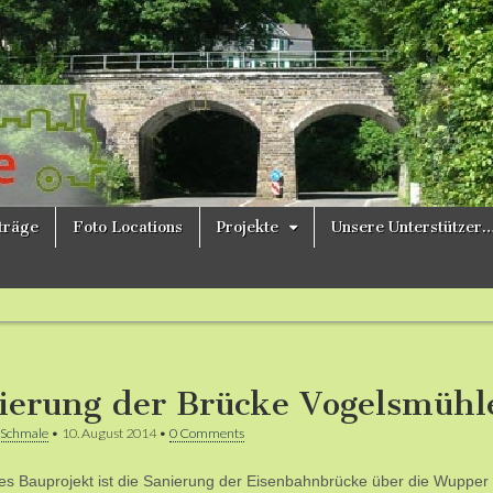
ne
iträge
Foto Locations
Projekte
Unsere Unterstützer
ierung der Brücke Vogelsmühl
 Schmale
•
10. August 2014
•
0 Comments
es Bauprojekt ist die Sanierung der Eisenbahnbrücke über die Wuppe