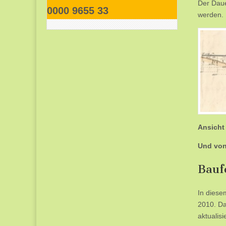
Der Daue
0000 9655 33
werden.
Ansicht
Und von
Baufo
In diese
2010. Da
aktualis