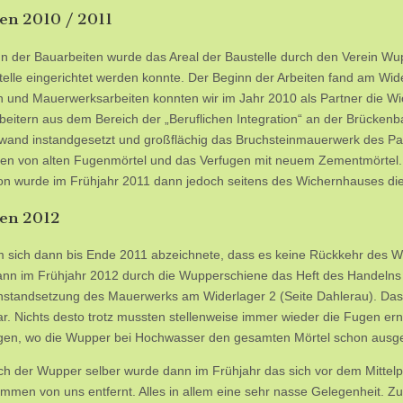
en 2010 / 2011
n der Bauarbeiten wurde das Areal der Baustelle durch den Verein Wu
telle eingerichtet werden konnte. Der Beginn der Arbeiten fand am Wide
n und Mauerwerksarbeiten konnten wir im Jahr 2010 als Partner die 
rbeitern aus dem Bereich der „Beruflichen Integration“ an der Brücken
nd instandgesetzt und großflächig das Bruchsteinmauerwerk des Paral
n von alten Fugenmörtel und das Verfugen mit neuem Zementmörtel. D
ion wurde im Frühjahr 2011 dann jedoch seitens des Wichernhauses die
ten 2012
sich dann bis Ende 2011 abzeichnete, dass es keine Rückkehr des Wi
nn im Frühjahr 2012 durch die Wupperschiene das Heft des Handeln
Instandsetzung des Mauerwerks am Widerlager 2 (Seite Dahlerau). Das
r. Nichts desto trotz mussten stellenweise immer wieder die Fugen erne
gen, wo die Wupper bei Hochwasser den gesamten Mörtel schon ausg
ch der Wupper selber wurde dann im Frühjahr das sich vor dem Mittel
men von uns entfernt. Alles in allem eine sehr nasse Gelegenheit. Zu