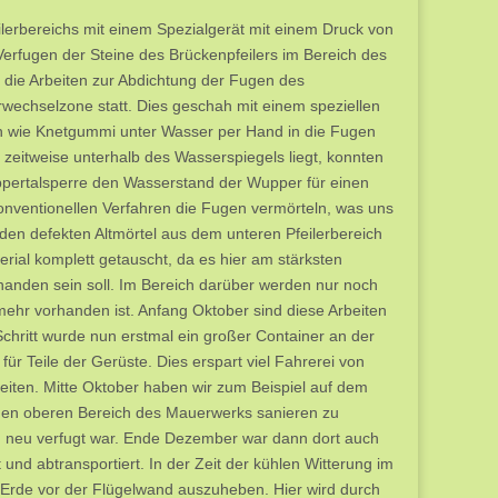
ilerbereichs mit einem Spezialgerät mit einem Druck von
 Verfugen der Steine des Brückenpfeilers im Bereich des
 die Arbeiten zur Abdichtung der Fugen des
rwechselzone statt. Dies geschah mit einem speziellen
sich wie Knetgummi unter Wasser per Hand in die Fugen
r zeitweise unterhalb des Wasserspiegels liegt, konnten
ppertalsperre den Wasserstand der Wupper für einen
nventionellen Verfahren die Fugen vermörteln, was uns
i den defekten Altmörtel aus dem unteren Pfeilerbereich
al komplett getauscht, da es hier am stärksten
handen sein soll. Im Bereich darüber werden nur noch
 mehr vorhanden ist. Anfang Oktober sind diese Arbeiten
chritt wurde nun erstmal ein großer Container an der
für Teile der Gerüste. Dies erspart viel Fahrerei von
beiten. Mitte Oktober haben wir zum Beispiel auf dem
 den oberen Bereich des Mauerwerks sanieren zu
on neu verfugt war. Ende Dezember war dann dort auch
 und abtransportiert. In der Zeit der kühlen Witterung im
Erde vor der Flügelwand auszuheben. Hier wird durch