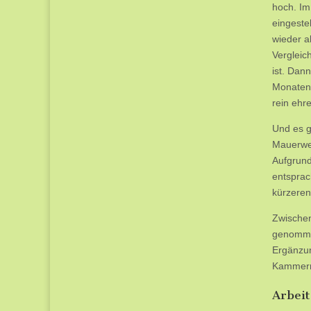
hoch. Im
eingeste
wieder al
Vergleic
ist. Dan
Monaten 
rein ehr
Und es g
Mauerwer
Aufgrund
entsprac
kürzeren
Zwischen
genomme
Ergänzun
Kammer
Arbei