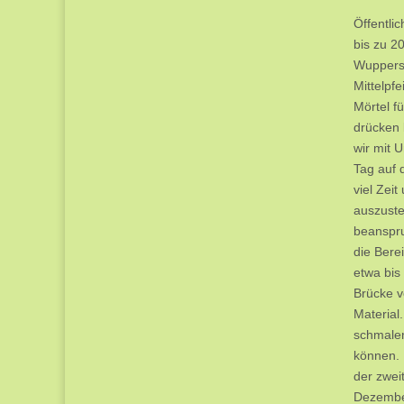
Öffentli
bis zu 2
Wuppersp
Mittelpf
Mörtel f
drücken 
wir mit 
Tag auf 
viel Zei
auszuste
beanspru
die Bere
etwa bis
Brücke v
Material
schmalen
können. 
der zwei
Dezember