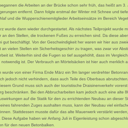
begannen die Arbeiten an der Brücke schon sehr früh, das heißt am 3
gerungen entfernt. Dann folgte erstmal der Winter mit Schnee und tie
hlaf und die Wupperschienemitglieder Arbeitseinsätze im Bereich Veget
z wurde dann wieder durchgestartet. Als nächstes Teilprojekt wurde 
 an den Stellen, die trockenen Fußes zu erreichen sind. Da diese abe
i gut beschäftigt. Von der Geschwindigkeit her waren wir hier aus zweie
it an vielen Stellen ein Sicherheitsgeschirr zu tragen, was zwar vor Abs
Arbeit ist. Weiterhin sind die Fugen so tief ausgehöhlt, dass im Vergle
 notwendig ist. Der Verbrauch an Mörtelsäcken ist hier auch merklich 
n wurde von einer Firma Ende März ein 9m langer verdrehter Betonran
sich jedoch nicht verhindern, dass auch Teile des Oberbaus abrutschten
 diesem Grund muss sich auch der touristische Draisinenverkehr vorer
g beschränken. Bei den Abbrucharbeiten kam jedoch auch eine alte 8
uswirkungen auf die Statik für den zu errichtenden Neubau an dieser St
t eines fahrenden Zuges aushalten muss, kann der Neubau viel einfach
önnen. Stattdessen musste dafür das alte Mauerwerk verstärkt werden
 Diese Aufgabe haben wir Anfang Juli in Eigenleistung schon abgeschlo
n für den neuen Betonbalken.