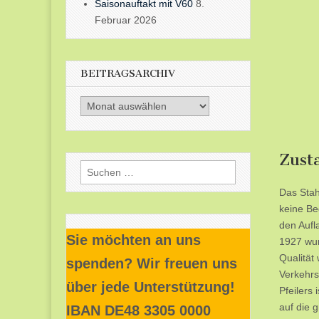
Saisonauftakt mit V60
8.
Februar 2026
BEITRAGSARCHIV
Beitragsarchiv
Zust
Suchen
nach:
Das Stah
keine Be
den Aufl
Sie möchten an uns
1927 wur
Qualität
spenden? Wir freuen uns
Verkehrs
über jede Unterstützung!
Pfeilers 
auf die 
IBAN DE48 3305 0000