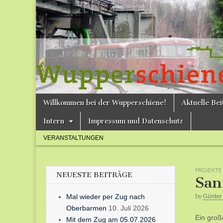
Bergische
Bahnen /
Förderverein
Wupperschie
Skip
Main
Willkommen bei der Wupperschiene!
Aktuelle Be
to
menu
e.V.
content
Intern
Impressum und Datenschutz
Sub
VERANSTALTUNGEN
menu
PROJEKTE
NEUESTE BEITRÄGE
San
by
Günter
Mal wieder per Zug nach
Oberbarmen
10. Juli 2026
Ein groß
Mit dem Zug am 05.07.2026