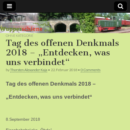
Bergische
Bahnen /
OHNE KATEGORIE
Tag des offenen Denkmals
Förderverein
2018 – „Entdecken, was
uns verbindet“
Wupperschiene
by
Thorsten Alexander Kaja
•
22. Februar 2018
•
0 Comments
e.V.
Tag des offe
nen Denkmals 2018 –
„Entdecken, was uns verbindet“
8.September 2018