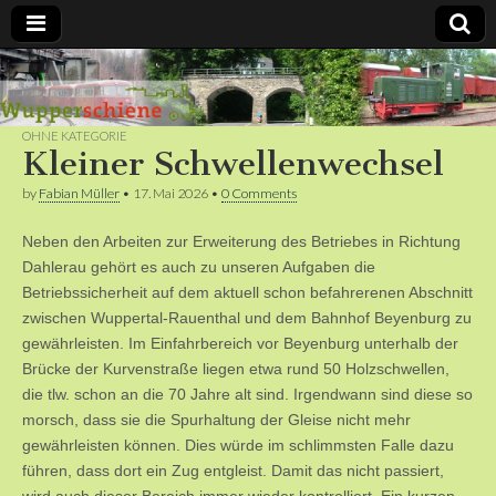
Bergische
Bahnen /
OHNE KATEGORIE
Kleiner Schwellenwechsel
Förderverein
by
Fabian Müller
•
17. Mai 2026
•
0 Comments
Neben den Arbeiten zur Erweiterung des Betriebes in Richtung
Wupperschiene
Dahlerau gehört es auch zu unseren Aufgaben die
Betriebssicherheit auf dem aktuell schon befahrerenen Abschnitt
e.V.
zwischen Wuppertal-Rauenthal und dem Bahnhof Beyenburg zu
gewährleisten. Im Einfahrbereich vor Beyenburg unterhalb der
Brücke der Kurvenstraße liegen etwa rund 50 Holzschwellen,
die tlw. schon an die 70 Jahre alt sind. Irgendwann sind diese so
morsch, dass sie die Spurhaltung der Gleise nicht mehr
gewährleisten können. Dies würde im schlimmsten Falle dazu
führen, dass dort ein Zug entgleist. Damit das nicht passiert,