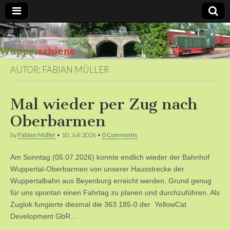
Bergische
Bahnen /
AUTOR:
FABIAN MÜLLER
Förderverein
Mal wieder per Zug nach
Wupperschiene
Oberbarmen
by
Fabian Müller
•
10. Juli 2026
•
0 Comments
e.V.
Am Sonntag (05.07.2026) konnte endlich wieder der Bahnhof
Wuppertal-Oberbarmen von unserer Hausstrecke der
Wuppertalbahn aus Beyenburg erreicht werden. Grund genug
für uns spontan einen Fahrtag zu planen und durchzuführen. Als
Zuglok fungierte diesmal die 363 185-0 der YellowCat
Development GbR…