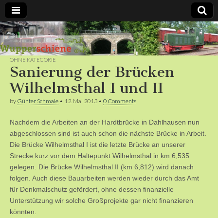
Bergische
Bahnen /
OHNE KATEGORIE
Sanierung der Brücken
Förderverein
Wilhelmsthal I und II
by
Günter Schmale
•
12. Mai 2013
•
0 Comments
Wupperschiene
Nachdem die Arbeiten an der Hardtbrücke in Dahlhausen nun
e.V.
abgeschlossen sind ist auch schon die nächste Brücke in Arbeit.
Die Brücke Wilhelmsthal I ist die letzte Brücke an unserer
Strecke kurz vor dem Haltepunkt Wilhelmsthal in km 6,535
gelegen. Die Brücke Wilhelmsthal II (km 6,812) wird danach
folgen. Auch diese Bauarbeiten werden wieder durch das Amt
für Denkmalschutz gefördert, ohne dessen finanzielle
Unterstützung wir solche Großprojekte gar nicht finanzieren
könnten.