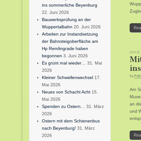
Wuppe
ins sommerliche Beyenburg
Zuglo
22. Juni 2026
Bauwerksprüfung an der
Wuppertalbahn
20. Juni 2026
Rea
Arbeiten zur Instandsetzung
der Bahnsteigoberfläche am
Hp Remlingrade haben
OHNE 
begonnen
3. Juni 2026
Mi
Es grünt mal wieder…
31. Mai
in
2026
by
Fab
Kleiner Schwellenwechsel
17.
Mai 2026
Am So
Neues von Schacht Acht
15.
Muse
Mai 2026
an di
Spenden zu Ostern…
31. März
und W
2026
entsp
Ostern mit dem Schienenbus
nach Beyenburg!
31. März
2026
Rea