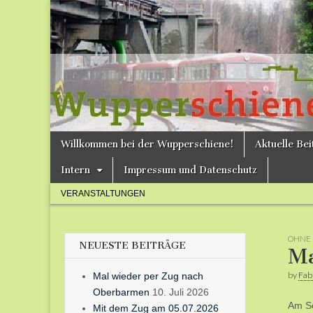
Bergische
Bahnen /
Förderverein
Wupperschie
Skip
Main
Willkommen bei der Wupperschiene!
Aktuelle Be
to
menu
e.V.
content
Intern
Impressum und Datenschutz
Sub
VERANSTALTUNGEN
menu
OHNE 
NEUESTE BEITRÄGE
Ma
by
Fab
Mal wieder per Zug nach
Oberbarmen
10. Juli 2026
Am So
Mit dem Zug am 05.07.2026