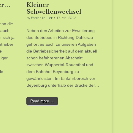
er…
Kleiner
Schwellenwechsel
by
Fabian Müller
•
17. Mai 2026
enn die
 auch
Neben den Arbeiten zur Erweiterung
 sich ja
des Betriebes in Richtung Dahlerau
treiber
gehört es auch zu unseren Aufgaben
e
die Betriebssicherheit auf dem aktuell
iger
schon befahrerenen Abschnitt
zwischen Wuppertal-Rauenthal und
le
dem Bahnhof Beyenburg zu
gewährleisten. Im Einfahrbereich vor
Beyenburg unterhalb der Brücke der…
Read more →