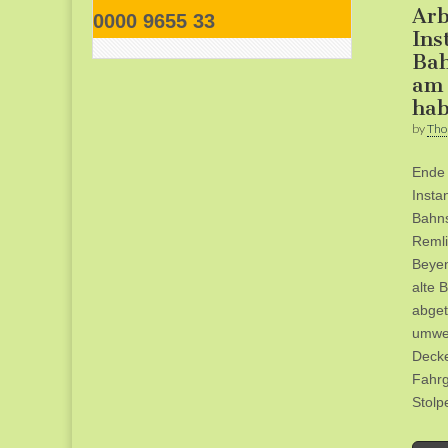
Arb
0000 9655 33
Ins
Bah
am
ha
by
Tho
Ende 
Insta
Bahns
Remli
Beyen
alte 
abget
umwel
Decke
Fahrg
Stolp