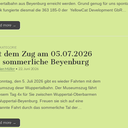
rtalbahn aus Beyenburg erreicht werden. Grund genug für uns sponta
k fungierte diesmal die 363 185-0 der YellowCat Development GbR…
d more →
KATEGORIE
t dem Zug am 05.07.2026
s sommerliche Beyenburg
ian Müller
•
22. Juni 2026
nntag, den 5. Juli 2026 gibt es wieder Fahrten mit dem
umszug dewr Wuppertalbahn. Der Museumszug fährt
esem Tag 4x für Sie zwischen Wuppertal-Oberbarmen
uppertal-Beyenburg. Freuen sie sich auf eine
annte Fahrt durch das sommerliche Tal der…
d more →