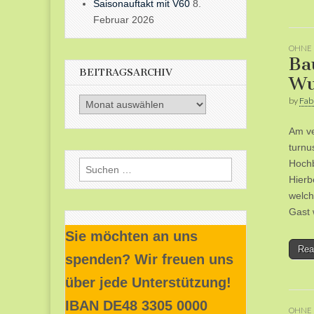
Saisonauftakt mit V60
8.
Februar 2026
OHNE 
Ba
BEITRAGSARCHIV
Wu
by
Fab
Beitragsarchiv
Am ve
turnu
Hochb
Suchen
Hierb
nach:
welch
Gast 
Sie möchten an uns
Rea
spenden? Wir freuen uns
über jede Unterstützung!
IBAN DE48 3305 0000
OHNE 