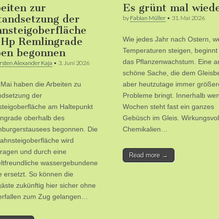
eiten zur
Es grünt mal wied
tandsetzung der
by
Fabian Müller
•
31. Mai 2026
nsteigoberfläche
 Hp Remlingrade
Wie jedes Jahr nach Ostern, w
ben begonnen
Temperaturen steigen, beginnt
das Pflanzenwachstum. Eine an
rsten Alexander Kaja
•
3. Juni 2026
schöne Sache, die dem Gleisbe
Mai haben die Arbeiten zu
aber heutzutage immer größer
ndsetzung der
Probleme bringt. Innerhalb wen
teigoberfläche am Haltepunkt
Wochen steht fast ein ganzes
ngrade oberhalb des
Gebüsch im Gleis. Wirkungsvol
burgerstausees begonnen. Die
Chemikalien…
Bahnsteigoberfläche wird
ragen und durch eine
Read more →
tfreundliche wassergebundene
 ersetzt. So können die
äste zukünftig hier sicher ohne
erfallen zum Zug gelangen…