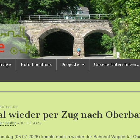
ne
iträge
Foto Locations
Projekte
Unsere Unterstützer
KATEGORIE
l wieder per Zug nach Oberb
ian Müller
•
10. Juli 2026
nntag (05.07.2026) konnte endlich wieder der Bahnhof Wuppertal-Ob