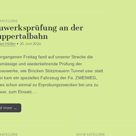
KATEGORIE
uwerksprüfung an der
ppertalbahn
ian Müller
•
20. Juni 2026
rgangenen Freitag fand auf unserer Strecke die
smässige und wiederkehrende Prüfung der
auwerke, wie Brücken Stützmauern Tunnel usw. statt.
ei kam ein spezielles Fahrzeug der Fa. ZWEIWEG,
es schon einmal zu Erprobungszwecken bei uns zu
war, zum Einsatz.…
d more →
KATEGORIE
OHNE KATEGORIE