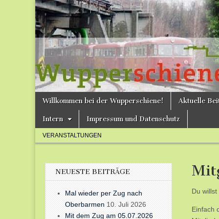
Bergische
Bahnen /
Förderverein
Wupperschie
Skip
Main
Willkommen bei der Wupperschiene!
Aktuelle Be
to
menu
e.V.
content
Intern
Impressum und Datenschutz
Sub
VERANSTALTUNGEN
menu
Mit
NEUESTE BEITRÄGE
Du wills
Mal wieder per Zug nach
Oberbarmen
10. Juli 2026
Einfach 
Mit dem Zug am 05.07.2026