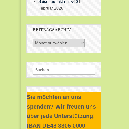
Saisonauftakt mit V60
8.
Februar 2026
BEITRAGSARCHIV
Beitragsarchiv
Suchen
nach:
Sie möchten an uns
spenden? Wir freuen uns
über jede Unterstützung!
IBAN DE48 3305 0000