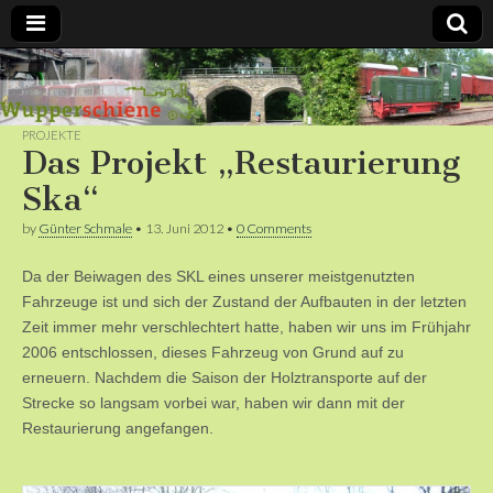
Bergische
Bahnen /
PROJEKTE
Das Projekt „Restaurierung
Förderverein
Ska“
by
Günter Schmale
•
13. Juni 2012
•
0 Comments
Wupperschiene
Da der Beiwagen des SKL eines unserer meistgenutzten
e.V.
Fahrzeuge ist und sich der Zustand der Aufbauten in der letzten
Zeit immer mehr verschlechtert hatte, haben wir uns im Frühjahr
2006 entschlossen, dieses Fahrzeug von Grund auf zu
erneuern. Nachdem die Saison der Holztransporte auf der
Strecke so langsam vorbei war, haben wir dann mit der
Restaurierung angefangen.