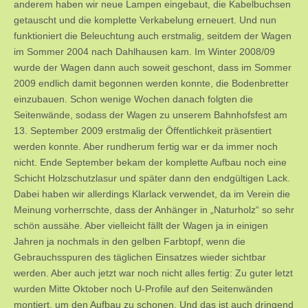
anderem haben wir neue Lampen eingebaut, die Kabelbuchsen
getauscht und die komplette Verkabelung erneuert. Und nun
funktioniert die Beleuchtung auch erstmalig, seitdem der Wagen
im Sommer 2004 nach Dahlhausen kam. Im Winter 2008/09
wurde der Wagen dann auch soweit geschont, dass im Sommer
2009 endlich damit begonnen werden konnte, die Bodenbretter
einzubauen. Schon wenige Wochen danach folgten die
Seitenwände, sodass der Wagen zu unserem Bahnhofsfest am
13. September 2009 erstmalig der Öffentlichkeit präsentiert
werden konnte. Aber rundherum fertig war er da immer noch
nicht. Ende September bekam der komplette Aufbau noch eine
Schicht Holzschutzlasur und später dann den endgültigen Lack.
Dabei haben wir allerdings Klarlack verwendet, da im Verein die
Meinung vorherrschte, dass der Anhänger in „Naturholz“ so sehr
schön aussähe. Aber vielleicht fällt der Wagen ja in einigen
Jahren ja nochmals in den gelben Farbtopf, wenn die
Gebrauchsspuren des täglichen Einsatzes wieder sichtbar
werden. Aber auch jetzt war noch nicht alles fertig: Zu guter letzt
wurden Mitte Oktober noch U-Profile auf den Seitenwänden
montiert, um den Aufbau zu schonen. Und das ist auch dringend