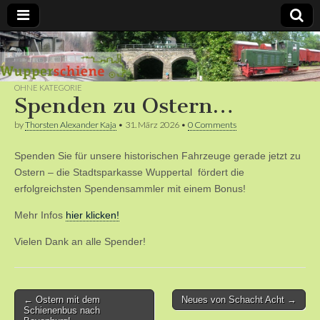
Bergische
Bahnen /
OHNE KATEGORIE
Spenden zu Ostern…
Förderverein
by
Thorsten Alexander Kaja
•
31. März 2026
•
0 Comments
Spenden Sie für unsere historischen Fahrzeuge gerade jetzt zu
Wupperschiene
Ostern – die Stadtsparkasse Wuppertal fördert die
erfolgreichsten Spendensammler mit einem Bonus!
e.V.
Mehr Infos
hier klicken!
Vielen Dank an alle Spender!
Post
← Ostern mit dem
Neues von Schacht Acht →
Schienenbus nach
navigation