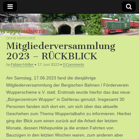
Bergische
Bahnen /
OHNE KATEGORIE
Mitgliederversammlung
Förderverein
2023 – RÜCKBLICK
by
Fabian Müller
•
17. Juni 2023
•
0 Comments
Wupperschiene
Am Samstag, 17.06.2023 fand die diesjährige
e.V.
Mitgliederversammlung der Bergischen Bahnen / Förderverein
Wupperschiene e.V. statt. Erstmals wurde hierfür das das neue
„Bürgerzentrum Wupper“ in Dahlerau genutzt. Insgesamt 30
Personen fanden sich dort ein, um sich über das aktuelle
Geschehen zum Thema Wuppertalbahn zu informieren. Hierbei
ging der Blick zum einen zurück auf die Arbeit der letzten
Monate, dessen Höhepunkte ja die ersten Fahrten von
Bauzügen in den letzten Wochen waren, zum anderen aber