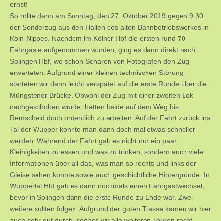
ernst!
So rollte dann am Sonntag, den 27. Oktober 2019 gegen 9:30
der Sonderzug aus den Hallen des alten Bahnbetriebswerkes in
Köln-Nippes. Nachdem im Kölner Hbf die ersten rund 70
Fahrgäste aufgenommen wurden, ging es dann direkt nach
Solingen Hbf, wo schon Scharen von Fotografen den Zug
erwarteten. Aufgrund einer kleinen technischen Störung
starteten wir dann leicht verspätet auf die erste Runde über die
Müngstener Brücke. Obwohl der Zug mit einer zweiten Lok
nachgeschoben wurde, hatten beide auf dem Weg bis
Remscheid doch ordentlich zu arbeiten. Auf der Fahrt zurück ins
Tal der Wupper konnte man dann doch mal etwas schneller
werden. Während der Fahrt gab es nicht nur ein paar
Kleinigkeiten zu essen und was zu trinken, sondern auch viele
Informationen über all das, was man so rechts und links der
Gleise sehen konnte sowie auch geschichtliche Hintergründe. In
Wuppertal Hbf gab es dann nochmals einen Fahrgastwechsel,
bevor in Solingen dann die erste Runde zu Ende war. Zwei
weitere sollten folgen. Aufgrund der guten Trasse kamen wir hier
auch sehr gut durch, sodass wir alle weiteren Touren recht