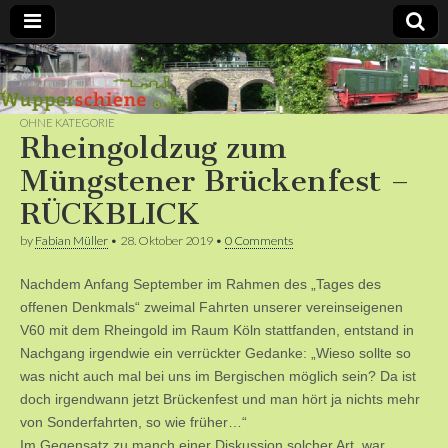
Bergische
Bahnen /
OHNE KATEGORIE
Rheingoldzug zum
Förderverein
Müngstener Brückenfest –
RÜCKBLICK
Wupperschiene
by
Fabian Müller
•
28. Oktober 2019
•
0 Comments
e.V.
Nachdem Anfang September im Rahmen des „Tages des
offenen Denkmals“ zweimal Fahrten unserer vereinseigenen
V60 mit dem Rheingold im Raum Köln stattfanden, entstand in
Nachgang irgendwie ein verrückter Gedanke: „Wieso sollte so
was nicht auch mal bei uns im Bergischen möglich sein? Da ist
doch irgendwann jetzt Brückenfest und man hört ja nichts mehr
von Sonderfahrten, so wie früher…“
Im Gegensatz zu manch einer Diskussion solcher Art, war