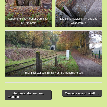
Säuberung eingefallener Durchlass
Die Sohle ist wieder frei und das
in Grunewald
Wasser fließt.
Freier Blick auf den Tunnel vom Bahnübergang aus.
Post
← Straßenfahrbahnen neu
Wieder eingeschaltet! →
markiert
navigation