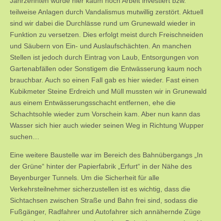
Jahrzehnten wurde hier kaum noch Arbeit investiert bzw.
teilweise Anlagen durch Vandalismus mutwillig zerstört. Aktuell
sind wir dabei die Durchlässe rund um Grunewald wieder in
Funktion zu versetzen. Dies erfolgt meist durch Freischneiden
und Säubern von Ein- und Auslaufschächten. An manchen
Stellen ist jedoch durch Eintrag von Laub, Entsorgungen von
Gartenabfällen oder Sonstigem die Entwässerung kaum noch
brauchbar. Auch so einen Fall gab es hier wieder. Fast einen
Kubikmeter Steine Erdreich und Müll mussten wir in Grunewald
aus einem Entwässerungsschacht entfernen, ehe die
Schachtsohle wieder zum Vorschein kam. Aber nun kann das
Wasser sich hier auch wieder seinen Weg in Richtung Wupper
suchen…
Eine weitere Baustelle war im Bereich des Bahnübergangs „In
der Grüne“ hinter der Papierfabrik „Erfurt“ in der Nähe des
Beyenburger Tunnels. Um die Sicherheit für alle
Verkehrsteilnehmer sicherzustellen ist es wichtig, dass die
Sichtachsen zwischen Straße und Bahn frei sind, sodass die
Fußgänger, Radfahrer und Autofahrer sich annähernde Züge