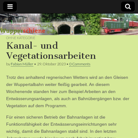
Bergische
Bahnen /
OHNE KATEGORIE
Kanal- und
Förderverein
Vegetationsarbeiten
by
Fabian Müller
•
29. Oktober 2023
•
0 Comments
Wupperschiene
Trotz des anhaltend regnerischen Wetters wird an den Gleisen
e.V.
der Wuppertalbahn weiter fleißig gearbeit. An diesem
Wochenende standen hier zum Beispiel Arbeiten an den
Entwässerungsanlagen, als auch an Bahnübergängen bzw. der
Vegetation auf dem Programm.
Für einen sicheren Betrieb der Bahnanlagen ist die
Funktionsfähigkeit der Entwässerungseinrichtungen sehr
wichtig, damit die Bahnanlagen stabil sind. In den letzten