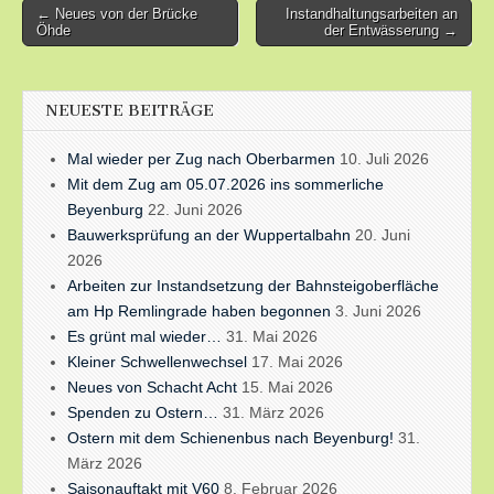
Post
← Neues von der Brücke
Instandhaltungsarbeiten an
Öhde
der Entwässerung →
navigation
NEUESTE BEITRÄGE
Mal wieder per Zug nach Oberbarmen
10. Juli 2026
Mit dem Zug am 05.07.2026 ins sommerliche
Beyenburg
22. Juni 2026
Bauwerksprüfung an der Wuppertalbahn
20. Juni
2026
Arbeiten zur Instandsetzung der Bahnsteigoberfläche
am Hp Remlingrade haben begonnen
3. Juni 2026
Es grünt mal wieder…
31. Mai 2026
Kleiner Schwellenwechsel
17. Mai 2026
Neues von Schacht Acht
15. Mai 2026
Spenden zu Ostern…
31. März 2026
Ostern mit dem Schienenbus nach Beyenburg!
31.
März 2026
Saisonauftakt mit V60
8. Februar 2026