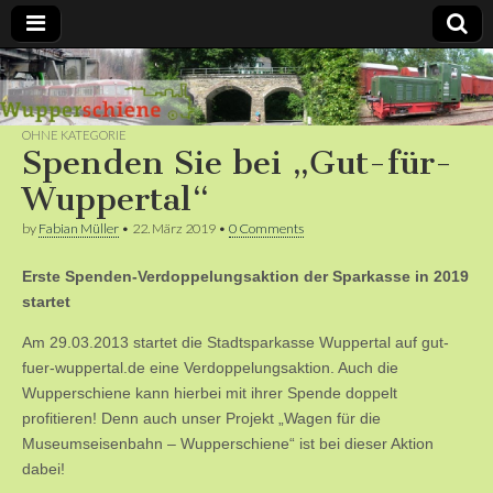
Bergische
Bahnen /
OHNE KATEGORIE
Spenden Sie bei „Gut-für-
Förderverein
Wuppertal“
by
Fabian Müller
•
22. März 2019
•
0 Comments
Wupperschiene
Erste Spenden-Verdoppelungsaktion der Sparkasse in 2019
e.V.
startet
Am 29.03.2013 startet die Stadtsparkasse Wuppertal auf gut-
fuer-wuppertal.de eine Verdoppelungsaktion. Auch die
Wupperschiene kann hierbei mit ihrer Spende doppelt
profitieren! Denn auch unser Projekt „Wagen für die
Museumseisenbahn – Wupperschiene“ ist bei dieser Aktion
dabei!