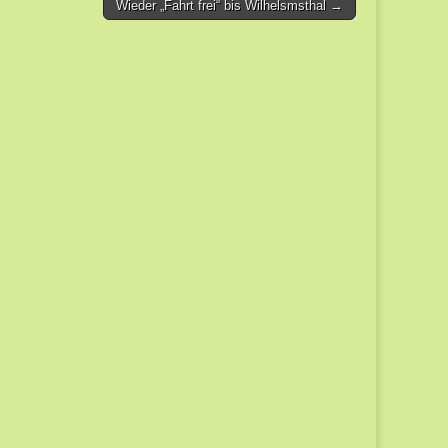
Wieder „Fahrt frei“ bis Wilhelsmsthal →