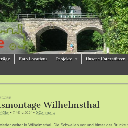
ne
iträge
Foto Locations
Projekte
Unsere Unterstützer
EGORIE
ismontage Wilhelmsthal
Müller
•
7. März 2024
•
0 Comments
wieder weiter in Wilhelmsthal. Die Schwellen vor und hinter der Brücke 