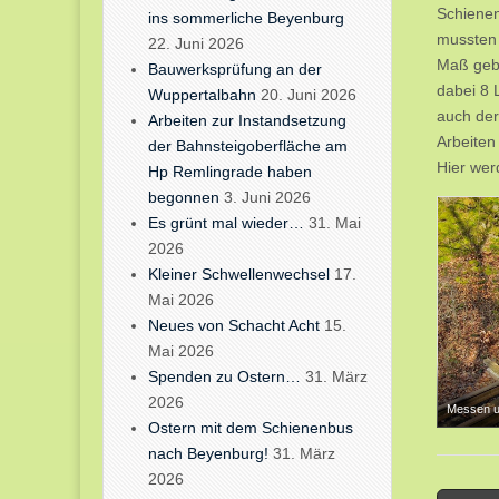
Schienen
ins sommerliche Beyenburg
mussten 
22. Juni 2026
Maß gebr
Bauwerksprüfung an der
dabei 8 
Wuppertalbahn
20. Juni 2026
auch der
Arbeiten zur Instandsetzung
Arbeiten
der Bahnsteigoberfläche am
Hier wer
Hp Remlingrade haben
begonnen
3. Juni 2026
Es grünt mal wieder…
31. Mai
2026
Kleiner Schwellenwechsel
17.
Mai 2026
Neues von Schacht Acht
15.
Mai 2026
Spenden zu Ostern…
31. März
2026
Messen un
Ostern mit dem Schienenbus
nach Beyenburg!
31. März
2026