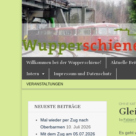
Bergische
Bahnen /
Förderverein
Wupperschie
Skip
Main
Willkommen bei der Wupperschiene!
Aktuelle Be
to
menu
e.V.
content
Intern
Impressum und Datenschutz
Sub
VERANSTALTUNGEN
menu
OHNE KAT
NEUESTE BEITRÄGE
Gle
by
Fabian 
Mal wieder per Zug nach
Oberbarmen
10. Juli 2026
Es geht 
Mit dem Zug am 05.07.2026