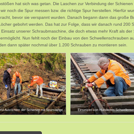
stößen hat sich was getan. Die Laschen zur Verbindung der Schienen 
wir noch die Spur messen bzw. die richtige Spur herstellen. Hierfür wu
acht, bevor sie verspannt wurden. Danach begann dann das große Bo
Löcher gebohrt werden. Das hat zur Folge, dass wir danach rund 200 
 Einsatz unserer Schraubmaschine, die doch etwas mehr Kraft als der
 ermöglicht. Nun fehlt noch der Einbau von den Schwellenschrauben a
den dann später nochmal über 1.200 Schrauben zu montieren sein.
d Ausrichten der Schienen mit Spurstange.
Einsetzen von Hunderten Schwellens