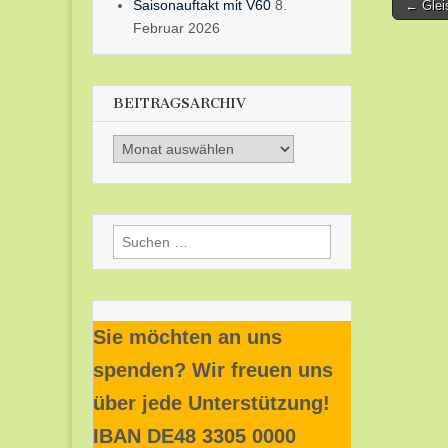
Post
Saisonauftakt mit V60
8.
← Glei
Februar 2026
naviga
BEITRAGSARCHIV
Beitragsarchiv
Suchen
nach:
Sie möchten an uns
spenden? Wir freuen uns
über jede Unterstützung!
IBAN DE48 3305 0000