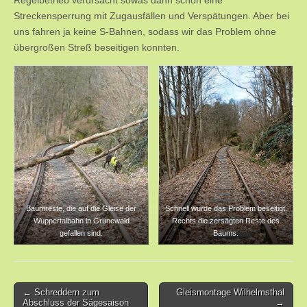
Regelbetrieb verursacht sowas dann schon eine
Streckensperrung mit Zugausfällen und Verspätungen. Aber bei
uns fahren ja keine S-Bahnen, sodass wir das Problem ohne
übergroßen Streß beseitigen konnten.
Baumreste, die auf die Gleise der
Schnell wurde das Problem beseitigt.
Wuppertalbahn in Grunewald
Rechts die zersägten Reste des
gefallen sind.
Baums.
Post
← Schreddern zum
Gleismontage Wilhelmsthal
Abschluss der Sägesaison
→