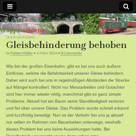
Bergische
Bahnen /
OHNE KATEGORIE
Gleisbehinderung behoben
Förderverein
by
Fabian Müller
•
4. März 2024
•
0 Comments
Wie bei der großen Eisenbahn, gibt es bei uns auch äußere
Wupperschiene
Einflüsse, welche die Befahrbarkeit unserer Gleise behindern.
Daher wird auch bei uns in regelmäßigen Abständen die Strecke
e.V.
auf Mängel kontrolliert. Nicht nur Messarbeiten und Gutachter
sind hier immer wieder nötig, manchmal gibt es ganz simple
Probleme. Aktuell hat ein Baum seine Standfestigkeit verloren
und fiel über unsere Gleise. Das Problem wurde schnell erkannt
und kurzfristig beseitigt. Nun ist der Verkehr bei uns ja aktuell
nur selten im Rahmen von Bauarbeiten unterwegs, weshalb
dieses Problem bei uns keine Auswirkungen hatte. Bei