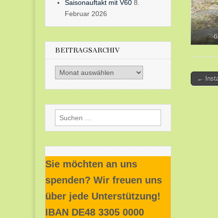
Saisonauftakt mit V60
8.
Februar 2026
G
BEITRAGSARCHIV
Beitragsarchiv
Post
← Inst
naviga
Suchen
nach:
Sie möchten an uns
spenden? Wir freuen uns
über jede Unterstützung!
IBAN DE48 3305 0000