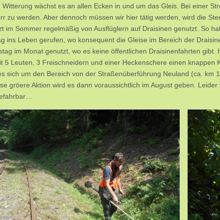
n Witterung wächst es an allen Ecken in und um das Gleis. Bei einer S
r zu werden. Aber dennoch müssen wir hier tätig werden, wird die St
tzt im Sommer regelmäßig von Ausflüglern auf Draisinen genutzt. So 
ag ins Leben gerufen, wo konsequent die Gleise im Bereich der Draisine
tag im Monat genutzt, wo es keine öffentlichen Draisinenfahrten gibt. H
it 5 Leuten, 3 Freischneidern und einer Heckenschere einen knappen K
es sich um den Bereich von der Straßenüberführung Neuland (ca. km 1
se gröere Aktion wird es dann voraussichtlich im August geben. Leider w
befahrbar…