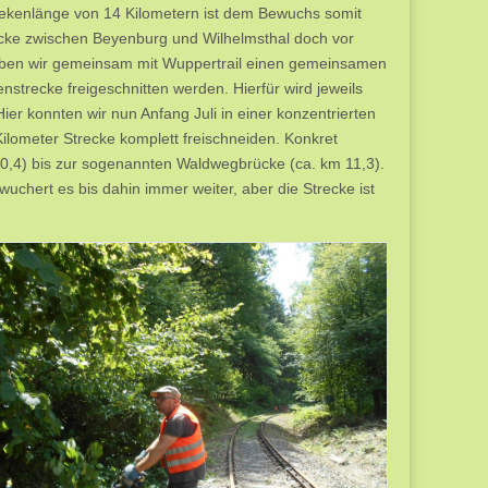
trekenlänge von 14 Kilometern ist dem Bewuchs somit
ecke zwischen Beyenburg und Wilhelmsthal doch vor
haben wir gemeinsam mit Wuppertrail einen gemeinsamen
nstrecke freigeschnitten werden. Hierfür wird jeweils
ier konnten wir nun Anfang Juli in einer konzentrierten
ilometer Strecke komplett freischneiden. Konkret
0,4) bis zur sogenannten Waldwegbrücke (ca. km 11,3).
uchert es bis dahin immer weiter, aber die Strecke ist