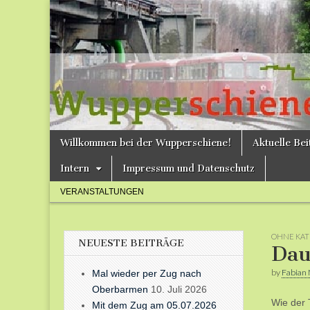
Bergische
Bahnen /
Förderverein
Wupperschie
Skip
Main
Willkommen bei der Wupperschiene!
Aktuelle Be
to
menu
e.V.
content
Intern
Impressum und Datenschutz
Sub
VERANSTALTUNGEN
menu
OHNE KAT
NEUESTE BEITRÄGE
Dau
by
Fabian 
Mal wieder per Zug nach
Oberbarmen
10. Juli 2026
Wie der 
Mit dem Zug am 05.07.2026