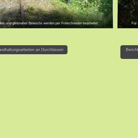
leis und gleisnaher Bewuchs werden per Freischneider bearbeitet.
Für 
andhaltungsarbeiten an Durchlässen
Berich
tion