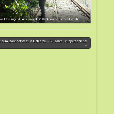
ins Gleis ragende Äste kommt die Heckenschere in den Einsatz.
t zum Bahnhofsfest in Dahlerau – 30 Jahre Wupperschiene!
→