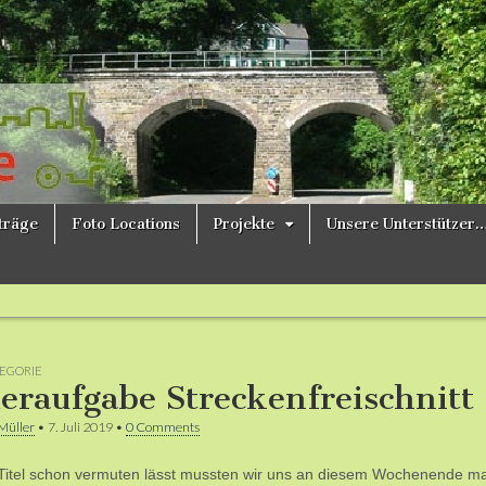
ne
iträge
Foto Locations
Projekte
Unsere Unterstützer
EGORIE
eraufgabe Streckenfreischnitt
Müller
•
7. Juli 2019
•
0 Comments
Titel schon vermuten lässt mussten wir uns an diesem Wochenende mal