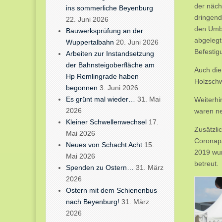
der näch
ins sommerliche Beyenburg
dringend
22. Juni 2026
den Umba
Bauwerksprüfung an der
abgelegt
Wuppertalbahn
20. Juni 2026
Befestig
Arbeiten zur Instandsetzung
der Bahnsteigoberfläche am
Auch die
Hp Remlingrade haben
Holzschw
begonnen
3. Juni 2026
Es grünt mal wieder…
31. Mai
Weiterhi
2026
waren ne
Kleiner Schwellenwechsel
17.
Zusätzli
Mai 2026
Coronapa
Neues von Schacht Acht
15.
2019 wur
Mai 2026
betreut.
Spenden zu Ostern…
31. März
2026
Ostern mit dem Schienenbus
nach Beyenburg!
31. März
2026