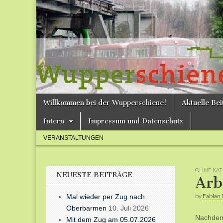
Bergische
Bahnen /
Förderverein
Wupperschie
Skip
Main
Willkommen bei der Wupperschiene!
Aktuelle Be
to
menu
e.V.
content
Intern
Impressum und Datenschutz
Sub
VERANSTALTUNGEN
menu
OHNE KAT
NEUESTE BEITRÄGE
Arb
by
Fabian 
Mal wieder per Zug nach
Oberbarmen
10. Juli 2026
Nachdem 
Mit dem Zug am 05.07.2026