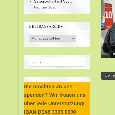
Saisonauftakt mit V60
8.
Februar 2026
BEITRAGSARCHIV
Beitragsarchiv
I
Suchen
nach:
Post
← Arbei
naviga
Sie möchten an uns
spenden? Wir freuen uns
über jede Unterstützung!
IBAN DE48 3305 0000