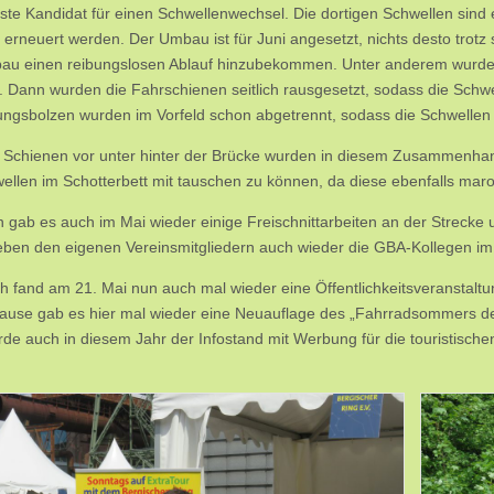
ste Kandidat für einen Schwellenwechsel. Die dortigen Schwellen sind
 erneuert werden. Der Umbau ist für Juni angesetzt, nichts desto trotz 
u einen reibungslosen Ablauf hinzubekommen. Unter anderem wurden
. Dann wurden die Fahrschienen seitlich rausgesetzt, sodass die Schwel
ungsbolzen wurden im Vorfeld schon abgetrennt, sodass die Schwellen
 Schienen vor unter hinter der Brücke wurden in diesem Zusammenha
ellen im Schotterbett mit tauschen zu können, da diese ebenfalls maro
n gab es auch im Mai wieder einige Freischnittarbeiten an der Strecke 
ben den eigenen Vereinsmitgliedern auch wieder die GBA-Kollegen im 
ch fand am 21. Mai nun auch mal wieder eine Öffentlichkeitsveranstaltu
use gab es hier mal wieder eine Neuauflage des „Fahrradsommers der I
de auch in diesem Jahr der Infostand mit Werbung für die touristisch