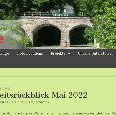
ne
iträge
Foto Locations
Projekte
Unsere Unterstützer
EGORIE
eitsrückblick Mai 2022
Müller
•
4. Juni 2022
•
0 Comments
im April die Brücke Wilhelmsthal II abgeschlossen wurde, steht der Ma