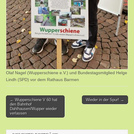
Olaf Nagel (Wupperschiene e.V.) und Bundestagsmitglied Helge
Lindh (SPD) vor dem Rathaus Barmen
Post
← Wupperschiene V 60 hat
Wieder in der Spur! →
den Bahnhof
navigation
Dahlhausen/Wupper wieder
verlassen