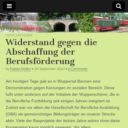
Bergische
Bahnen /
OHNE KATEGORIE
Widerstand gegen die
Förderverein
Abschaffung der
Berufsförderung
Wupperschiene
by
Fabian Müller
•
29. September 2023
•
0 Comments
e.V.
Am heutigen Tage gab es in Wuppertal-Barmen eine
Demonstration gegen Kürzungen im sozialen Bereich. Diese
fußt unter anderem auf der Initiative der Wupperschiene, die in
die Berufliche Fortbildung seit einigen Jahren integriert ist.
Zuletzt war vor allem die Gesellschaft für Berufliche Ausbildung
(GBA) als gemeinnütziger Bildungsträger an unserer Strecke
aktiv. Viele der Bauprojekte der letzten Jahre wären ohne diese
Kooperation kaum möglich gewesen. Vor allem