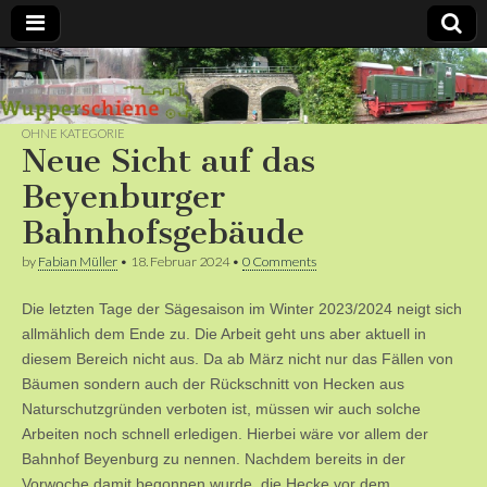
Bergische
Bahnen /
OHNE KATEGORIE
Neue Sicht auf das
Förderverein
Beyenburger
Bahnhofsgebäude
Wupperschiene
by
Fabian Müller
•
18. Februar 2024
•
0 Comments
e.V.
Die letzten Tage der Sägesaison im Winter 2023/2024 neigt sich
allmählich dem Ende zu. Die Arbeit geht uns aber aktuell in
diesem Bereich nicht aus. Da ab März nicht nur das Fällen von
Bäumen sondern auch der Rückschnitt von Hecken aus
Naturschutzgründen verboten ist, müssen wir auch solche
Arbeiten noch schnell erledigen. Hierbei wäre vor allem der
Bahnhof Beyenburg zu nennen. Nachdem bereits in der
Vorwoche damit begonnen wurde, die Hecke vor dem