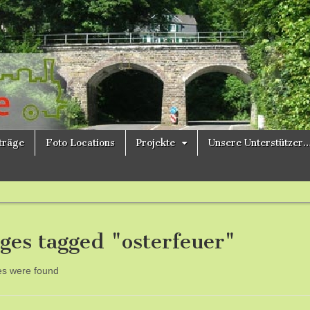
ne
iträge
Foto Locations
Projekte
Unsere Unterstützer
ges tagged "osterfeuer"
es were found