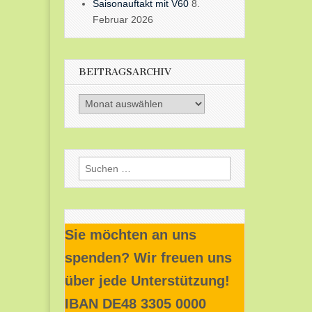
Saisonauftakt mit V60
8.
Februar 2026
BEITRAGSARCHIV
Beitragsarchiv
Suchen
nach:
Sie möchten an uns
spenden? Wir freuen uns
über jede Unterstützung!
IBAN DE48 3305 0000