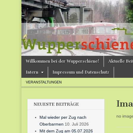
Bergische
Bahnen /
Förderverein
Wupperschie
Skip
Main
Willkommen bei der Wupperschiene!
Aktuelle Be
to
menu
e.V.
content
Intern
Impressum und Datenschutz
Sub
VERANSTALTUNGEN
menu
Ima
NEUESTE BEITRÄGE
no imag
Mal wieder per Zug nach
Oberbarmen
10. Juli 2026
Mit dem Zug am 05.07.2026