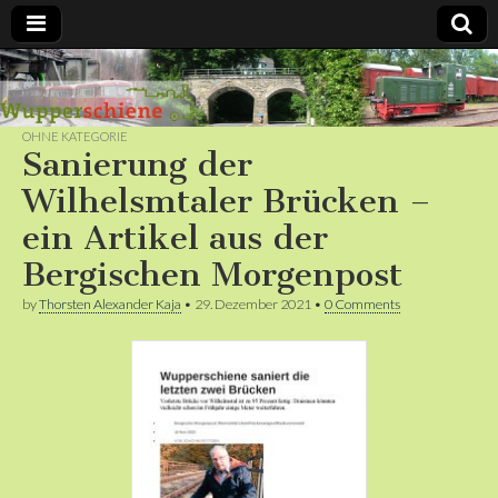
Bergische
Bahnen /
OHNE KATEGORIE
Sanierung der
Förderverein
Wilhelsmtaler Brücken –
ein Artikel aus der
Wupperschiene
Bergischen Morgenpost
e.V.
by
Thorsten Alexander Kaja
•
29. Dezember 2021
•
0 Comments