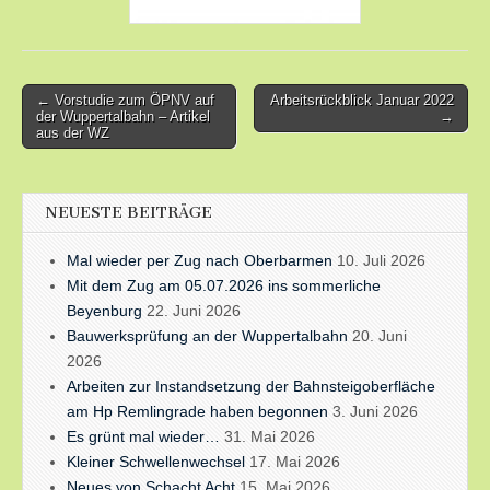
Post
← Vorstudie zum ÖPNV auf
Arbeitsrückblick Januar 2022
der Wuppertalbahn – Artikel
→
navigation
aus der WZ
NEUESTE BEITRÄGE
Mal wieder per Zug nach Oberbarmen
10. Juli 2026
Mit dem Zug am 05.07.2026 ins sommerliche
Beyenburg
22. Juni 2026
Bauwerksprüfung an der Wuppertalbahn
20. Juni
2026
Arbeiten zur Instandsetzung der Bahnsteigoberfläche
am Hp Remlingrade haben begonnen
3. Juni 2026
Es grünt mal wieder…
31. Mai 2026
Kleiner Schwellenwechsel
17. Mai 2026
Neues von Schacht Acht
15. Mai 2026