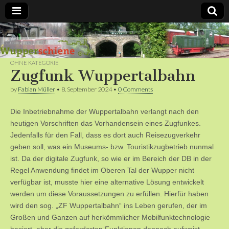
Bergische
Bahnen /
OHNE KATEGORIE
Zugfunk Wuppertalbahn
Förderverein
by
Fabian Müller
•
8. September 2024
•
0 Comments
Die Inbetriebnahme der Wuppertalbahn verlangt nach den
Wupperschiene
heutigen Vorschriften das Vorhandensein eines Zugfunkes.
Jedenfalls für den Fall, dass es dort auch Reisezugverkehr
e.V.
geben soll, was ein Museums- bzw. Touristikzugbetrieb nunmal
ist. Da der digitale Zugfunk, so wie er im Bereich der DB in der
Regel Anwendung findet im Oberen Tal der Wupper nicht
verfügbar ist, musste hier eine alternative Lösung entwickelt
werden um diese Voraussetzungen zu erfüllen. Hierfür haben
wird den sog. „ZF Wuppertalbahn“ ins Leben gerufen, der im
Großen und Ganzen auf herkömmlicher Mobilfunktechnologie