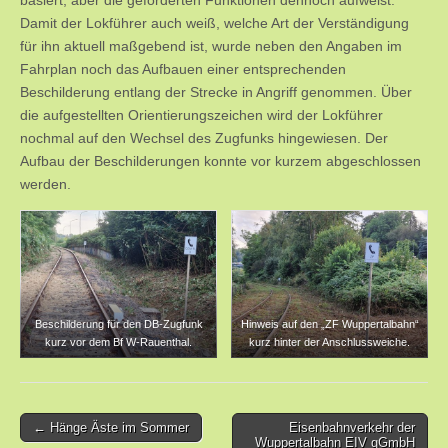
basiert, aber die geforderten Funktionen dennoch aufweist.
Damit der Lokführer auch weiß, welche Art der Verständigung
für ihn aktuell maßgebend ist, wurde neben den Angaben im
Fahrplan noch das Aufbauen einer entsprechenden
Beschilderung entlang der Strecke in Angriff genommen. Über
die aufgestellten Orientierungszeichen wird der Lokführer
nochmal auf den Wechsel des Zugfunks hingewiesen. Der
Aufbau der Beschilderungen konnte vor kurzem abgeschlossen
werden.
Beschilderung für den DB-Zugfunk
Hinweis auf den „ZF Wuppertalbahn“
kurz vor dem Bf W-Rauenthal.
kurz hinter der Anschlussweiche.
Post
← Hänge Äste im Sommer
Eisenbahnverkehr der
Wuppertalbahn EIV gGmbH