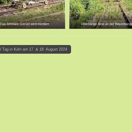
Das fahrbare Gerüst wird montiert
Überhänge Äste an der Beyenburger
Tag in Köln am 17. & 18. August 2024
tion