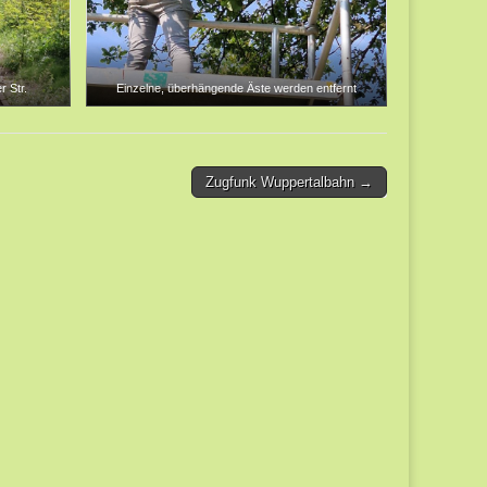
 Str.
Einzelne, überhängende Äste werden entfernt
Zugfunk Wuppertalbahn →