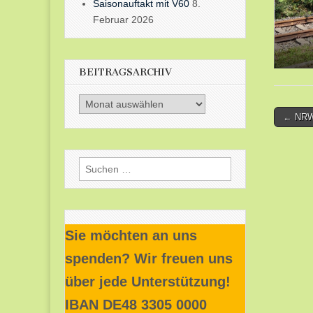
Saisonauftakt mit V60
8.
Februar 2026
BEITRAGSARCHIV
Beitragsarchiv
Post
← NRW 
naviga
Suchen
nach:
Sie möchten an uns
spenden? Wir freuen uns
über jede Unterstützung!
IBAN DE48 3305 0000