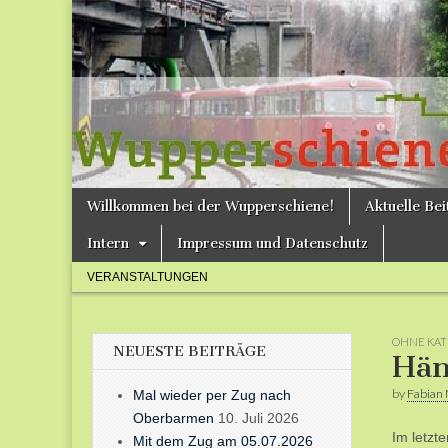
Bergische
Bahnen /
Förderverein
Wupperschie
Skip
Main
Willkommen bei der Wupperschiene!
Aktuelle Be
to
menu
e.V.
content
Intern
Impressum und Datenschutz
Sub
VERANSTALTUNGEN
menu
OHNE KAT
NEUESTE BEITRÄGE
Hän
by
Fabian 
Mal wieder per Zug nach
Oberbarmen
10. Juli 2026
Im letzt
Mit dem Zug am 05.07.2026