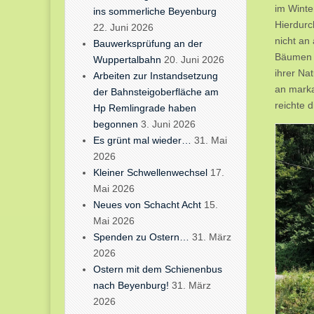
im Winte
ins sommerliche Beyenburg
Hierdurch
22. Juni 2026
nicht an
Bauwerksprüfung an der
Bäumen n
Wuppertalbahn
20. Juni 2026
ihrer Na
Arbeiten zur Instandsetzung
an marka
der Bahnsteigoberfläche am
reichte d
Hp Remlingrade haben
begonnen
3. Juni 2026
Es grünt mal wieder…
31. Mai
2026
Kleiner Schwellenwechsel
17.
Mai 2026
Neues von Schacht Acht
15.
Mai 2026
Spenden zu Ostern…
31. März
2026
Ostern mit dem Schienenbus
nach Beyenburg!
31. März
2026