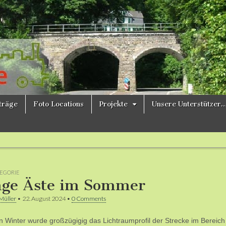
ne
iträge
Foto Locations
Projekte
Unsere Unterstützer
EGORIE
ge Äste im Sommer
Müller
•
22. August 2024
•
0 Comments
en Winter wurde großzügigig das Lichtraumprofil der Strecke im Bereich