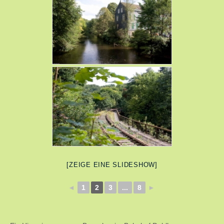
[ZEIGE EINE SLIDESHOW]
◄
1
2
3
...
8
►