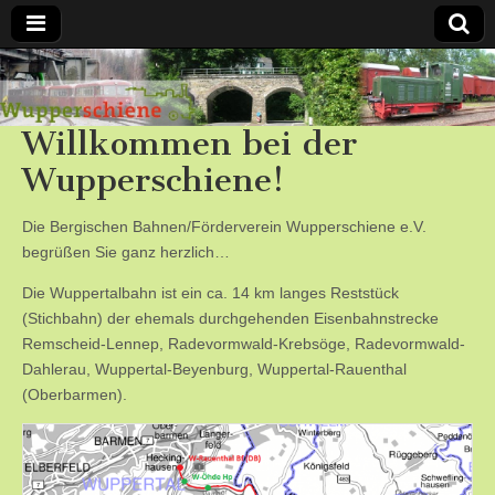
Bergische
Willkommen bei der
Bahnen /
Wupperschiene!
Förderverein
Die Bergischen Bahnen/Förderverein Wupperschiene e.V.
Wupperschiene
begrüßen Sie ganz herzlich…
Die Wuppertalbahn ist ein ca. 14 km langes Reststück
e.V.
(Stichbahn) der ehemals durchgehenden Eisenbahnstrecke
Remscheid-Lennep, Radevormwald-Krebsöge, Radevormwald-
Dahlerau, Wuppertal-Beyenburg, Wuppertal-Rauenthal
(Oberbarmen).