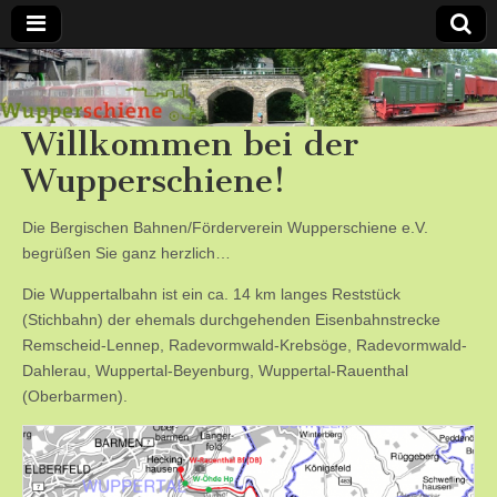
Bergische
Willkommen bei der
Bahnen /
Wupperschiene!
Förderverein
Die Bergischen Bahnen/Förderverein Wupperschiene e.V.
Wupperschiene
begrüßen Sie ganz herzlich…
Die Wuppertalbahn ist ein ca. 14 km langes Reststück
e.V.
(Stichbahn) der ehemals durchgehenden Eisenbahnstrecke
Remscheid-Lennep, Radevormwald-Krebsöge, Radevormwald-
Dahlerau, Wuppertal-Beyenburg, Wuppertal-Rauenthal
(Oberbarmen).