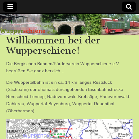
Bergische
Willkommen bei der
Bahnen /
Wupperschiene!
Förderverein
Die Bergischen Bahnen/Förderverein Wupperschiene e.V.
Wupperschiene
begrüßen Sie ganz herzlich…
Die Wuppertalbahn ist ein ca. 14 km langes Reststück
e.V.
(Stichbahn) der ehemals durchgehenden Eisenbahnstrecke
Remscheid-Lennep, Radevormwald-Krebsöge, Radevormwald-
Dahlerau, Wuppertal-Beyenburg, Wuppertal-Rauenthal
(Oberbarmen).