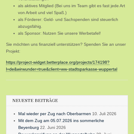
als aktives Mitglied (Bei uns im Team gibt es fast jede Art
von Arbeit und viel Spaß.)
als Förderer: Geld- und Sachspenden sind steuerlich
abzugsfähig.
als Sponsor: Nutzen Sie unsere Werbetafel!
Sie möchten uns finanziell unterstützen? Spenden Sie an unser
Projekt:
https://project-widget.betterplace.org/projects/174198?
l=de&wirwunder=true&client=ww-stadtsparkasse-wuppertal
NEUESTE BEITRÄGE
Mal wieder per Zug nach Oberbarmen
10. Juli 2026
Mit dem Zug am 05.07.2026 ins sommerliche
Beyenburg
22. Juni 2026