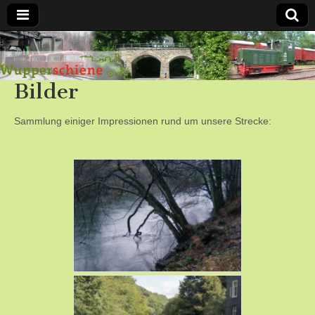
Bergische
Bilder
Bahnen /
Förderverein
Sammlung einiger Impressionen rund um unsere Strecke:
Wupperschiene
e.V.