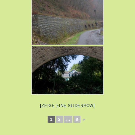
[ZEIGE EINE SLIDESHOW]
1
2
...
8
►