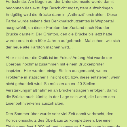
Fortschritte. Am Bogen auf der Unterstromseite wurde damit
begonnen das 4-stufige Beschichtungssystem aufzubringen.
Endgültig wird die Brücke dann in „Anthrazit“ erstrahlen. Diese
Farbe wurde seitens des Denkmalschutzamtes in Wuppertal
ausgewählt, da dieser Farbton den Zustand nach Bau der
Brücke darstellt. Der Grünton, den die Brücke bis jetzt hatte
wurde erst in den 50er Jahren aufgebracht. Mal sehen, wie sich
der neue alte Farbton machen wird…
Aber nicht nur die Optik ist im Fokus! Anfang Mai wurde der
Überbau nochmal zusammen mit einem Brückenprüfer
inspiziert. Hier wurden einige Stellen ausgemacht, wo es
Probleme in statischer Hinsicht gibt, bzw. diese entstehen, wenn
nicht gehandelt wird. So müssen an ca. 20 Stellen
Verstärkungsmaßnahmen an Brückensträgern erfolgen, damit
die Brücke auch künftig in der Lage sein wird, die Lasten des
Eisenbahnverkehrs auszuhalten.
Den Sommer über wurde sehr viel Zeit damit verbracht, den
Korrosionsschutz des Überbaus zu komplettieren. Bei einer
Fläche von fast 1.000 m² und insgesamt 4 Anstrichen kommt da