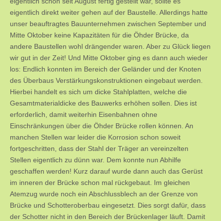
eigentlich schon seit August fertig gestellt war, sollte es
eigentlich direkt weiter gehen auf der Baustelle. Allerdings hatte
unser beauftragtes Bauunternehmen zwischen September und
Mitte Oktober keine Kapazitäten für die Öhder Brücke, da
andere Baustellen wohl drängender waren. Aber zu Glück liegen
wir gut in der Zeit! Und Mitte Oktober ging es dann auch wieder
los: Endlich konnten im Bereich der Geländer und der Knoten
des Überbaus Verstärkungskonstruktionen eingebaut werden.
Hierbei handelt es sich um dicke Stahlplatten, welche die
Gesamtmaterialdicke des Bauwerks erhöhen sollen. Dies ist
erforderlich, damit weiterhin Eisenbahnen ohne
Einschränkungen über die Öhder Brücke rollen können. An
manchen Stellen war leider die Korrosion schon soweit
fortgeschritten, dass der Stahl der Träger an vereinzelten
Stellen eigentlich zu dünn war. Dem konnte nun Abhilfe
geschaffen werden! Kurz darauf wurde dann auch das Gerüst
im inneren der Brücke schon mal rückgebaut. Im gleichen
Atemzug wurde noch ein Abschlussblech an der Grenze von
Brücke und Schotteroberbau eingesetzt. Dies sorgt dafür, dass
der Schotter nicht in den Bereich der Brückenlager läuft. Damit