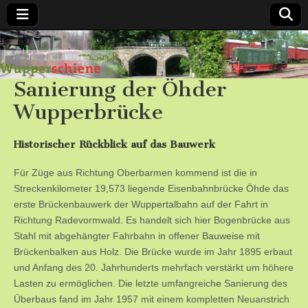
Bergische
Sanierung der Öhder
Bahnen /
Wupperbrücke
Förderverein
Historischer Rückblick auf das Bauwerk
Wupperschiene
Für Züge aus Richtung Oberbarmen kommend ist die in
e.V.
Streckenkilometer 19,573 liegende Eisenbahnbrücke Öhde das
erste Brückenbauwerk der Wuppertalbahn auf der Fahrt in
Richtung Radevormwald. Es handelt sich hier Bogenbrücke aus
Stahl mit abgehängter Fahrbahn in offener Bauweise mit
Brückenbalken aus Holz. Die Brücke wurde im Jahr 1895 erbaut
und Anfang des 20. Jahrhunderts mehrfach verstärkt um höhere
Lasten zu ermöglichen. Die letzte umfangreiche Sanierung des
Überbaus fand im Jahr 1957 mit einem kompletten Neuanstrich