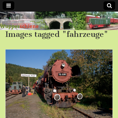
Bergische
Images tagged "fahrzeuge"
Bahnen /
Förderverein
Wupperschiene
e.V.