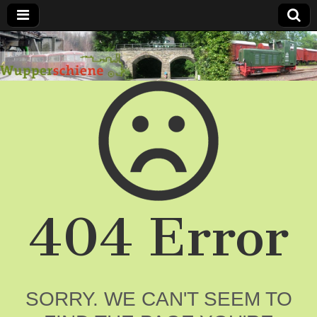
Bergische
Bahnen /
Förderverein
Wupperschiene
e.V.
404 Error
SORRY. WE CAN'T SEEM TO