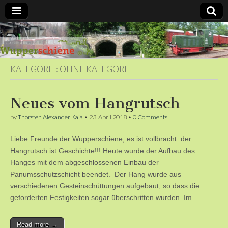
Bergische
Bahnen /
KATEGORIE:
OHNE KATEGORIE
Förderverein
Neues vom Hangrutsch
Wupperschiene
by
Thorsten Alexander Kaja
•
23. April 2018
•
0 Comments
e.V.
Liebe Freunde der Wupperschiene, es ist vollbracht: der
Hangrutsch ist Geschichte!!! Heute wurde der Aufbau des
Hanges mit dem abgeschlossenen Einbau der
Panumsschutzschicht beendet. Der Hang wurde aus
verschiedenen Gesteinschüttungen aufgebaut, so dass die
geforderten Festigkeiten sogar überschritten wurden. Im…
Read more →